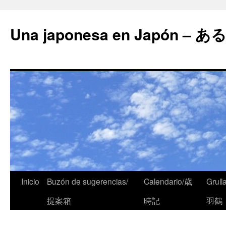
Una japonesa en Japón
Inicio
Buzón de sugerencias/
Calendario/歳
Grull
提案箱
時記
羽鶴