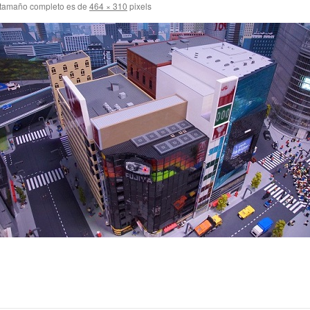
 tamaño completo es de
464 × 310
pixels