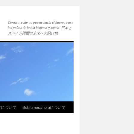
Construyendo un puente hacia el futuro, entre
los países de habla hispana y Japón. 日本と
スペイン語圏の未来への懸け橋
ブログについて
Sobre nora/noraについて