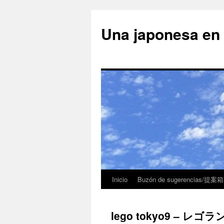
Una japonesa
Inicio
Buzón de sugerencias/提案箱
lego tokyo9 – レゴ