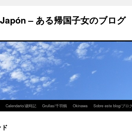
 en Japón – ある帰国子女のブログ
Calendario/歳時記
Grullas/千羽鶴
Okinawa
Sobre este blog/
ランド