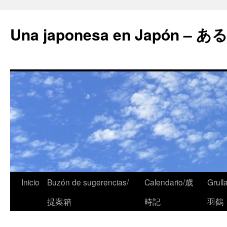
Una japonesa en Japón
Inicio
Buzón de sugerencias/
Calendario/歳
Grull
提案箱
時記
羽鶴