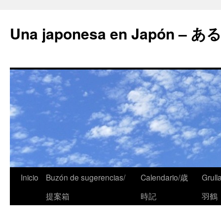
Una japonesa en Japón
Inicio
Buzón de sugerencias/
Calendario/歳
Grull
提案箱
時記
羽鶴