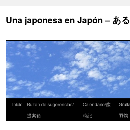
Una japonesa en Japón
Inicio
Buzón de sugerencias/
Calendario/歳
Grull
提案箱
時記
羽鶴