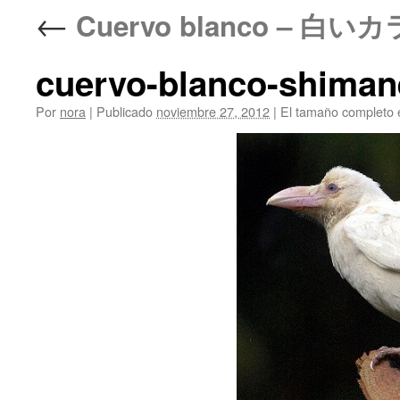
←
Cuervo blanco – 白いカラス
cuervo-blanco-shim
Por
nora
|
Publicado
noviembre 27, 2012
|
El tamaño completo 