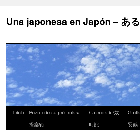
Una japonesa en Japón
Inicio
Buzón de sugerencias/
Calendario/歳
Grull
提案箱
時記
羽鶴