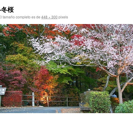
on-冬桜
l tamaño completo es de
448 × 300
pixels