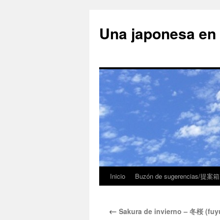
Una japonesa
Inicio
Buzón de sugerencias/提案箱
←
Sakura de invierno – 冬桜 (fuy