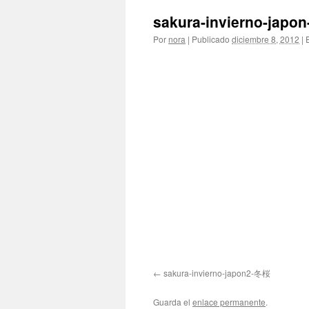
sakura-invierno-jap
Por
nora
|
Publicado
diciembre 8, 2012
|
E
sakura-invierno-japon2-冬桜
Guarda el
enlace permanente
.