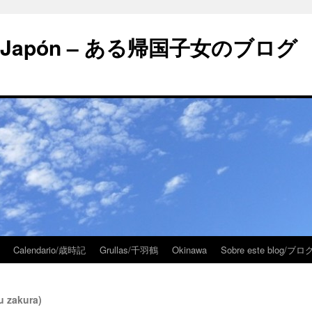
 en Japón – ある帰国子女のブログ
Calendario/歳時記
Grullas/千羽鶴
Okinawa
Sobre este blog/
u zakura)