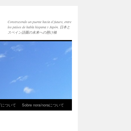
Construyendo un puente hacia el futuro, entre
los países de habla hispana y Japón. 日本と
スペイン語圏の未来への懸け橋
ブログについて
Sobre nora/noraについて