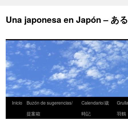
Una japonesa en Japón
Inicio
Buzón de sugerencias/
Calendario/歳
Grull
提案箱
時記
羽鶴