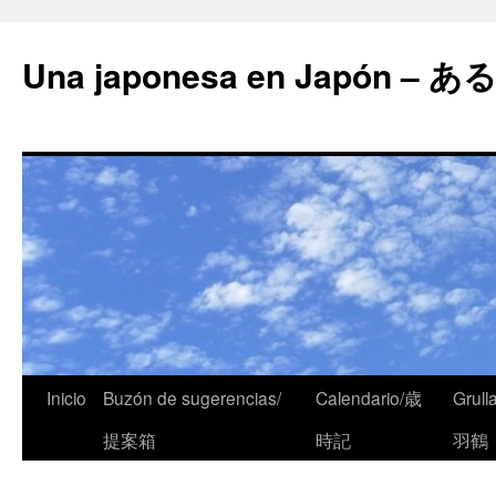
Una japonesa en Japón
Inicio
Buzón de sugerencias/
Calendario/歳
Grull
提案箱
時記
羽鶴