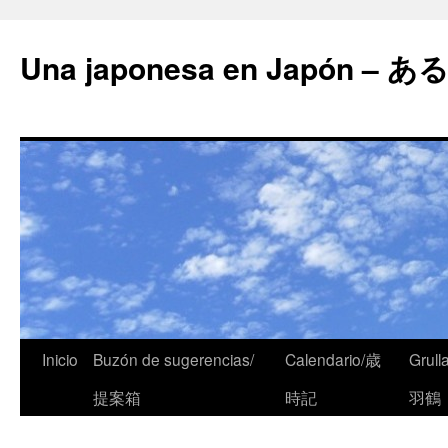
Una japonesa en Japón
Inicio
Buzón de sugerencias/
Calendario/歳
Grull
提案箱
時記
羽鶴