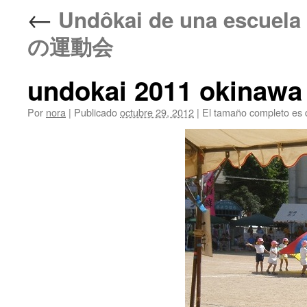
←
Undôkai de una escuel
の運動会
undokai 2011 okina
Por
nora
|
Publicado
octubre 29, 2012
|
El tamaño completo es