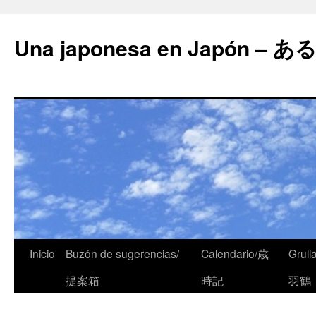
Una japonesa en Japón
Inicio
Buzón de sugerencias/
Calendario/歳
Grull
提案箱
時記
羽鶴