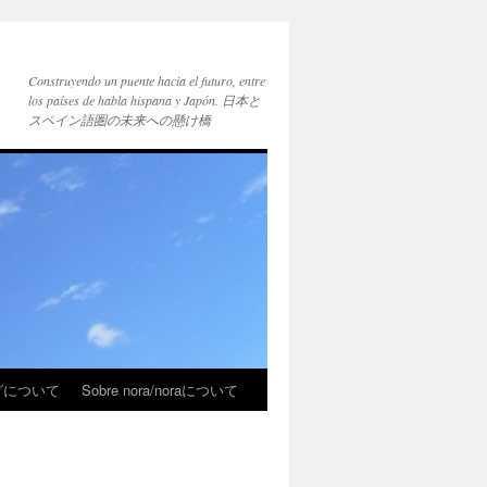
Construyendo un puente hacia el futuro, entre
los países de habla hispana y Japón. 日本と
スペイン語圏の未来への懸け橋
ブログについて
Sobre nora/noraについて