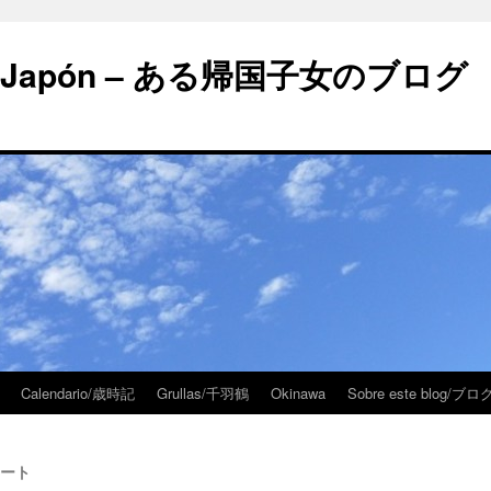
 en Japón – ある帰国子女のブログ
Calendario/歳時記
Grullas/千羽鶴
Okinawa
Sobre este blog/
ルアート