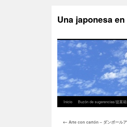
Una japonesa
Inicio
Buzón de sugerencias/提案箱
←
Arte con cartón – ダンボー