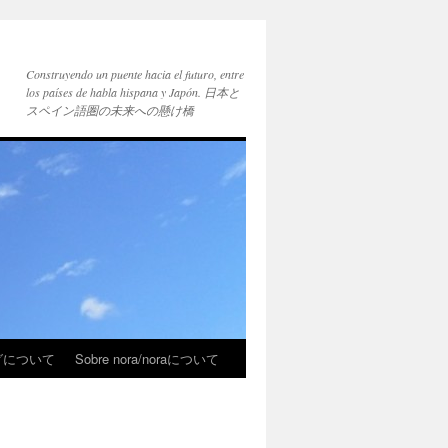
Construyendo un puente hacia el futuro, entre
los países de habla hispana y Japón. 日本と
スペイン語圏の未来への懸け橋
ブログについて
Sobre nora/noraについて