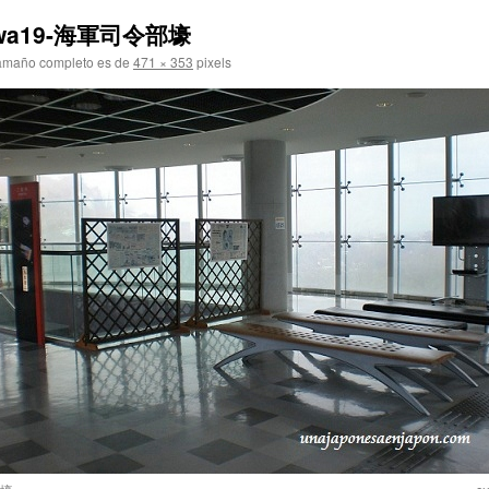
inawa19-海軍司令部壕
amaño completo es de
471 × 353
pixels