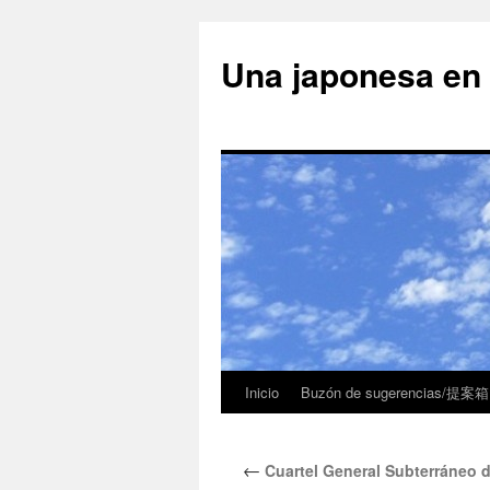
Una japonesa
Inicio
Buzón de sugerencias/提案箱
←
Cuartel General Subterrán