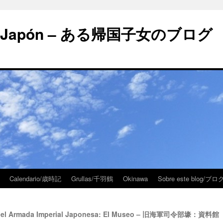
 en Japón – ある帰国子女のブログ
Calendario/歳時記
Grullas/千羽鶴
Okinawa
Sobre este blog/
eo del Armada Imperial Japonesa: El Museo – 旧海軍司令部壕：資料館