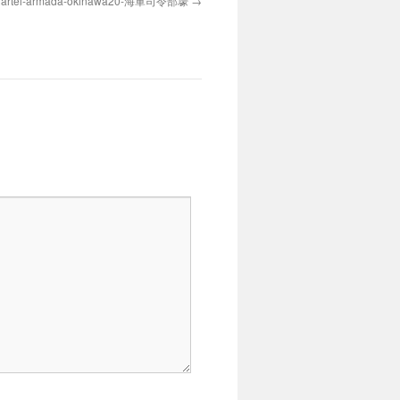
uartel-armada-okinawa20-海軍司令部壕