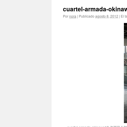
cuartel-armada-ok
Por
nora
|
Publicado
agosto 8, 2012
|
El t