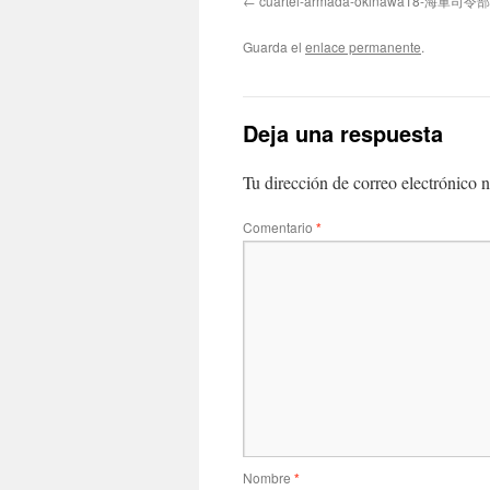
cuartel-armada-okinawa18-海軍司令
Guarda el
enlace permanente
.
Deja una respuesta
Tu dirección de correo electrónico n
Comentario
*
Nombre
*