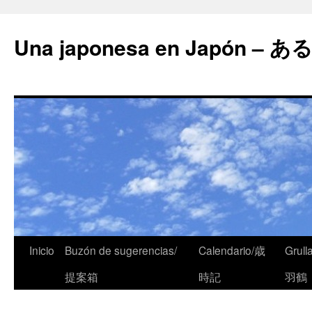
Una japonesa en Japón
Inicio
Buzón de sugerencias/
Calendario/歳
Grull
提案箱
時記
羽鶴