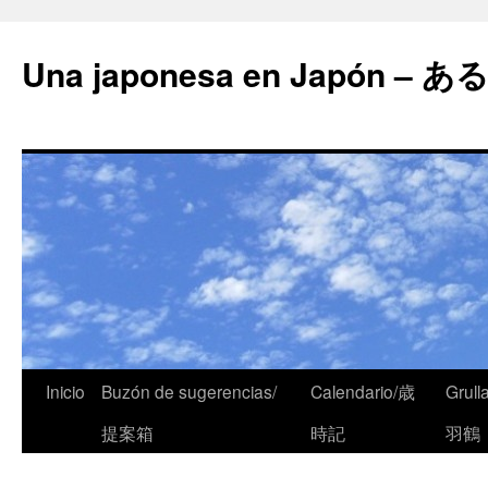
Una japonesa en Japón
Inicio
Buzón de sugerencias/
Calendario/歳
Grull
提案箱
時記
羽鶴