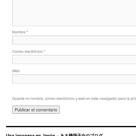
Nombre
*
Correo electrónico
*
Web
Guarda mi nombre, correo electrónico y web en este navegador para la pr
Una japonesa en Japón – ある帰国子女のブログ