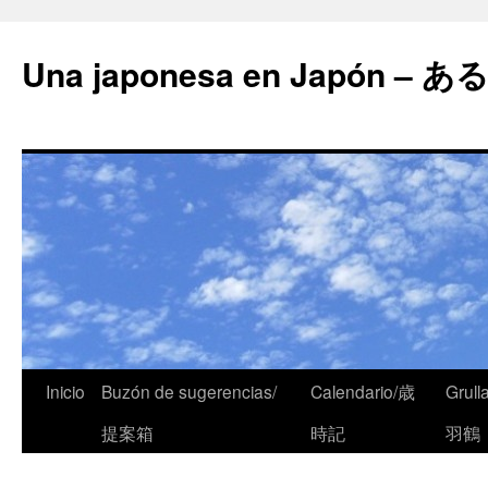
Una japonesa en Japón
Inicio
Buzón de sugerencias/
Calendario/歳
Grull
提案箱
時記
羽鶴