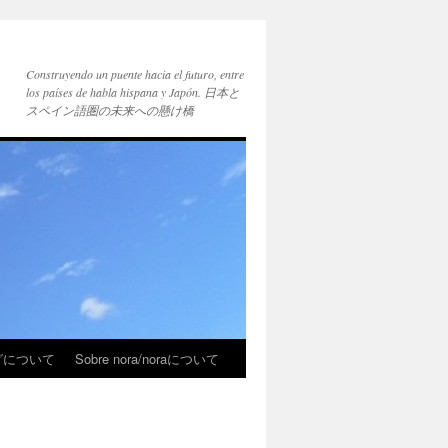
Construyendo un puente hacia el futuro, entre
los países de habla hispana y Japón. 日本と
スペイン語圏の未来への懸け橋
ブログについて
Sobre nora/noraについて