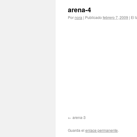
arena-4
Por
nora
|
Publicado
febrero 7, 2009
|
El 
arena-3
Guarda el
enlace permanente
.